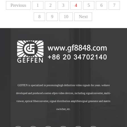
Previous
1
2
3
4
5
6
7
8
9
10
Next
GEFFEN is specialized in processinghigh definition video signals for years. wehave
developed and produced a series ofpro video devices, including signalconverter, multi-
viewer, optical fiberconverter, signal distribution amplifiersignal generator and matrix
switcher, etc.